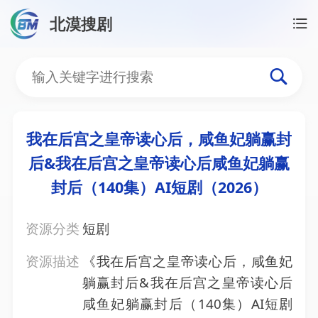
北漠搜剧
首页
/
资源搜索
/
我在后宫之皇帝读心后，咸鱼妃躺赢封
我在后宫之皇帝读心后，咸
我在后宫之皇帝读心后，咸鱼妃躺赢封
后&我在后宫之皇帝读心后咸鱼妃躺赢
封后（140集）AI短剧（2026）
资源分类
短剧
资源描述
《我在后宫之皇帝读心后，咸鱼妃
躺赢封后&我在后宫之皇帝读心后
咸鱼妃躺赢封后（140集）AI短剧