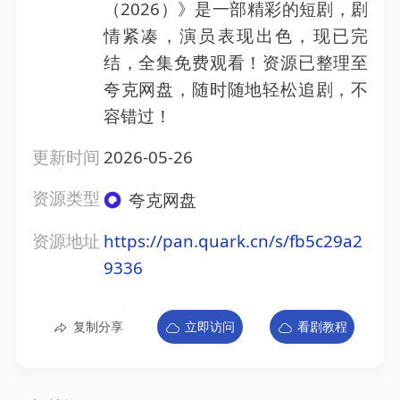
（2026）》是一部精彩的短剧，剧
情紧凑，演员表现出色，现已完
结，全集免费观看！资源已整理至
夸克网盘，随时随地轻松追剧，不
容错过！
更新时间
2026-05-26
资源类型
夸克网盘
资源地址
https://pan.quark.cn/s/fb5c29a2
9336
复制分享
立即访问
看剧教程