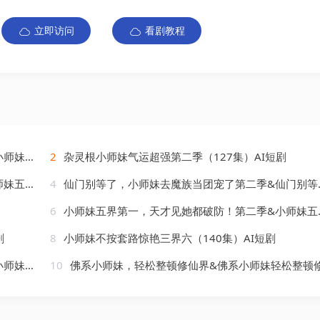
立即访问
看剧教程
AI短剧
2
杂灵根小师妹气运超强第二季（127集）AI短剧
）AI短剧
4
仙门别等了，小师妹去魔族当团宠了第二季&仙门别等了小师妹去魔族当团宠了第二季（133集）AI短剧
6
小师妹五界第一，天才见她都破防！第二季&小师妹五界第一天才见她都破防第二季（80集）AI短剧
剧
8
小师妹不按套路惊艳三界六（140集）AI短剧
）AI短剧
10
佛系小师妹，轻松整顿修仙界&佛系小师妹轻松整顿修仙界（46集）AI短