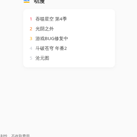
动漫
1
吞噬星空 第4季
2
光阴之外
3
游戏BUG修复中
4
斗破苍穹 年番2
5
沧元图
盈利性，不收取费用。