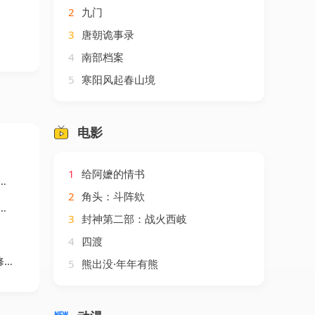
2
九门
3
唐朝诡事录
4
南部档案
5
寒阳风起春山境
电影
1
给阿嬷的情书
2
角头：斗阵欸
3
封神第二部：战火西岐
4
四渡
剧
5
熊出没·年年有熊