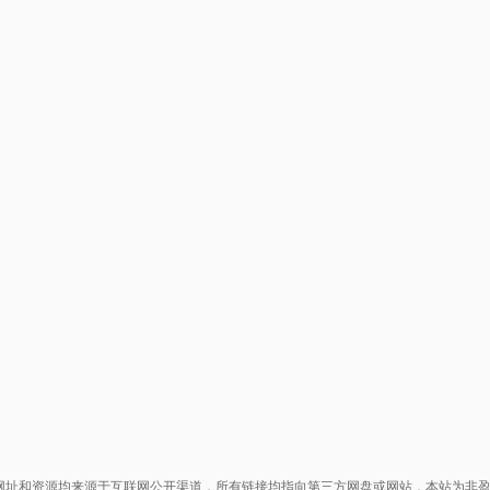
网址和资源均来源于互联网公开渠道，所有链接均指向第三方网盘或网站，本站为非