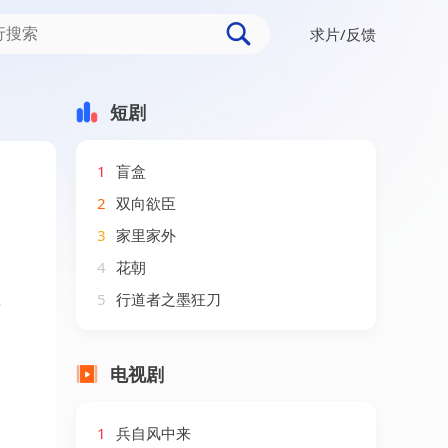
求片/反馈
）AI短剧（2026）
短剧
1
盲盒
2
双向欲臣
3
家里家外
4
花朝
短
5
行道者之墨狂刀
电视剧
1
兵自风中来