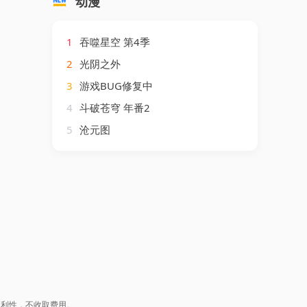
动漫
1
吞噬星空 第4季
2
光阴之外
3
游戏BUG修复中
4
斗破苍穹 年番2
5
沧元图
盈利性，不收取费用。