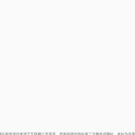
网址和资源均来源于互联网公开渠道，所有链接均指向第三方网盘或网站，本站为非