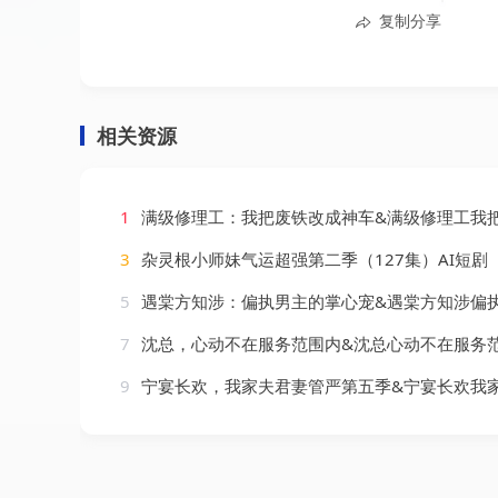
复制分享
相关资源
1
满级修理工：我把废铁改成神车&满级修理工我把废铁改成神车（76集）
3
杂灵根小师妹气运超强第二季（127集）AI短剧
5
遇棠方知涉：偏执男主的掌心宠&遇棠方知涉偏执男主的掌心宠（66集）
7
沈总，心动不在服务范围内&沈总心动不在服务范围内（50集）
9
宁宴长欢，我家夫君妻管严第五季&宁宴长欢我家夫君妻管严第五季（89集）