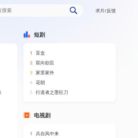
求片/反馈
短剧
1
盲盒
2
双向欲臣
3
家里家外
4
花朝
集
5
行道者之墨狂刀
电视剧
1
兵自风中来