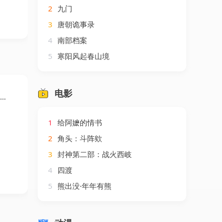
2
九门
3
唐朝诡事录
4
南部档案
5
寒阳风起春山境
电影
1
给阿嬷的情书
2
角头：斗阵欸
3
封神第二部：战火西岐
4
四渡
5
熊出没·年年有熊