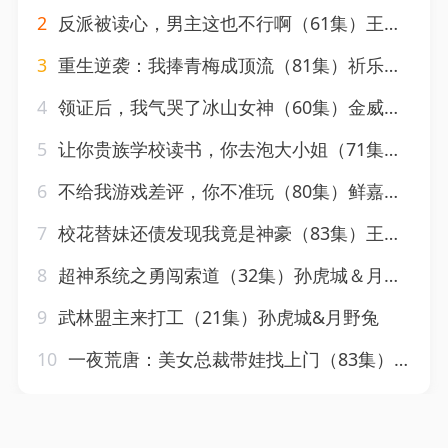
2
反派被读心，男主这也不行啊（61集）王冠彭＆月野兔
3
重生逆袭：我捧青梅成顶流（81集）祈乐＆月野兔
4
领证后，我气哭了冰山女神（60集）金威＆月野兔
5
让你贵族学校读书，你去泡大小姐（71集）月野兔＆李河源
6
不给我游戏差评，你不准玩（80集）鲜嘉臣&月野兔
7
校花替妹还债发现我竟是神豪（83集）王廷予&李俊良&月野兔
8
超神系统之勇闯索道（32集）孙虎城＆月野兔
9
武林盟主来打工（21集）孙虎城&月野兔
10
一夜荒唐：美女总裁带娃找上门（83集）月野兔