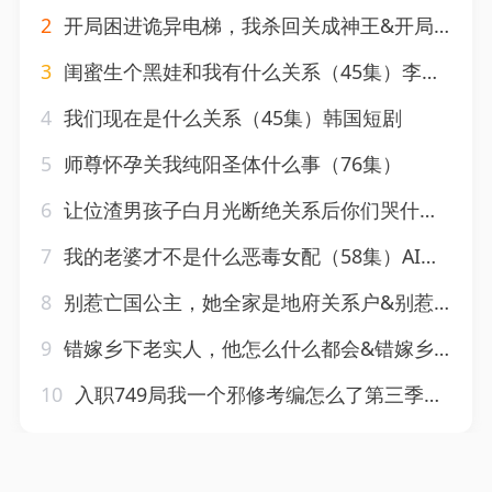
2
开局困进诡异电梯，我杀回关成神王&开局困进诡异电梯我杀回关成神王（79集）AI短剧
3
闺蜜生个黑娃和我有什么关系（45集）李永佳＆徐熙阳
4
我们现在是什么关系（45集）韩国短剧
5
师尊怀孕关我纯阳圣体什么事（76集）
6
让位渣男孩子白月光断绝关系后你们哭什么（62集）
7
我的老婆才不是什么恶毒女配（58集）AI短剧
8
别惹亡国公主，她全家是地府关系户&别惹亡国公主她全家是地府关系户（33集）AI短剧
9
错嫁乡下老实人，他怎么什么都会&错嫁乡下老实人他怎么什么都会（50集）AI短剧
10
入职749局我一个邪修考编怎么了第三季（63集）AI短剧