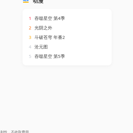
动漫
1
吞噬星空 第4季
2
光阴之外
3
斗破苍穹 年番2
4
沧元图
5
吞噬星空 第5季
盈利性，不收取费用。