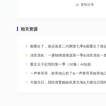
复制分享
相关资源
1
都重生了，谁还装富二代啊第七季&都重生了谁还装富二代啊第七季（77集）
3
浊世清欢：一袭锦绣渡桃源第一季&浊世清欢一袭锦绣渡桃源第一季（137集）
5
重生太子妃驾到第一季（30集）AI短剧
7
一声聿哥哥，校草他心软了&一声聿哥哥校草他心软了（17集）
9
大婚当日，我转身娶她妹执掌京海&大婚当日我转身娶她妹执掌京海（60集）