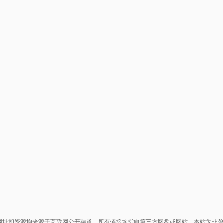
网址和资源均来源于互联网公开渠道，所有链接均指向第三方网盘或网站，本站为非