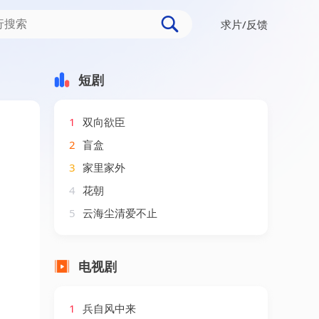
求片/反馈
短剧
1
双向欲臣
2
盲盒
3
家里家外
4
花朝
5
云海尘清爱不止
电视剧
1
兵自风中来