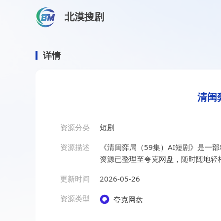
北漠搜剧
首页
/
资源搜索
/
清闺弈局（59集）AI短剧
清闺弈局（59集）AI短剧
详情
清闺
资源分类
短剧
资源描述
《清闺弈局（59集）AI短剧》是一
资源已整理至夸克网盘，随时随地轻
更新时间
2026-05-26
资源类型
夸克网盘