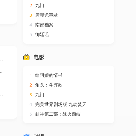
2
九门
3
唐朝诡事录
4
南部档案
5
御廷谣
电影
1
给阿嬷的情书
2
角头：斗阵欸
3
九门
4
完美世界剧场版 九劫焚天
5
封神第二部：战火西岐