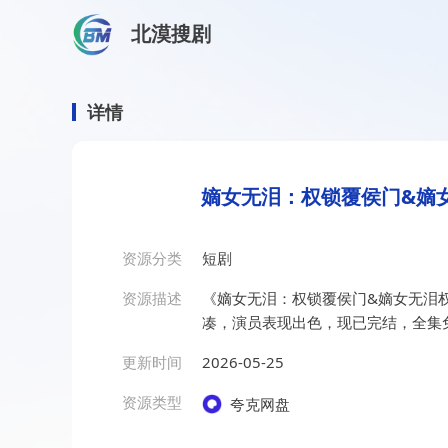
北漠搜剧
首页
/
资源搜索
/
嫡女无泪：权锁覆侯门&嫡女无泪权锁覆侯
嫡女无泪：权锁覆侯门&嫡女无
详情
嫡女无泪：权锁覆侯门&嫡女
资源分类
短剧
资源描述
《嫡女无泪：权锁覆侯门&嫡女无泪权
凑，演员表现出色，现已完结，全集
更新时间
2026-05-25
资源类型
夸克网盘