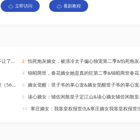
立即访问
看剧教程
AI短剧
2
怕死炮灰嫡女，被清冷太子偏心独宠第二季&怕死炮灰嫡女被清冷太子偏心独宠第二季（189集）AI短剧
4
锦昭两世，春花嫡女她是真的狂第二季&锦昭两世春花嫡女她是真的狂第二季（82集）AI短剧
AI短剧
6
嫡女觉醒：世子爷的掌心宠&嫡女觉醒世子爷的掌心宠（50集）AI短剧
8
读心嫡女：辅佐闲散皇子定江山&读心嫡女辅佐闲散皇子定江山（30集）AI短剧
10
寒庄嫡女：我靠皇权报世仇&寒庄嫡女我靠皇权报世仇（54集）AI短