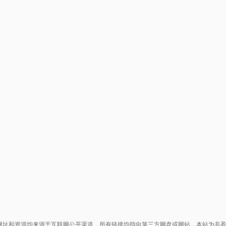
网址和资源均来源于互联网公开渠道，所有链接均指向第三方网盘或网站，本站为非