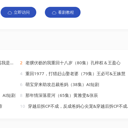
立即访问
看剧教程
）AI短剧
2
老骥伏枥的我重回十八岁（80集）孔梓权＆王盈心
4
重回1977，打猎赶山娶老婆（79集）王必可&王姝慧
6
萌宝穿来助攻总裁爸妈（38集）AI短剧
AI短剧
8
那年情深落星河（65集）黄雅雯&张辰
蓉
10
穿越后拆CP不成，反成爸妈心尖宠&穿越后拆CP不成反成爸妈心尖宠（121集）AI短剧