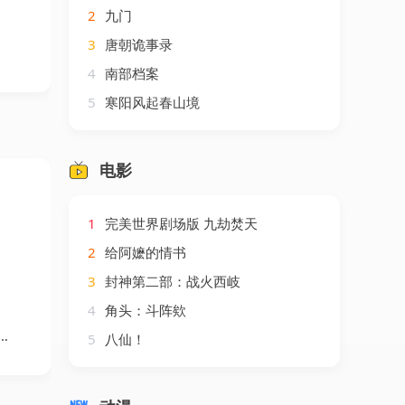
2
九门
3
唐朝诡事录
4
南部档案
5
寒阳风起春山境
电影
1
完美世界剧场版 九劫焚天
2
给阿嬷的情书
3
封神第二部：战火西岐
4
角头：斗阵欸
5
八仙！