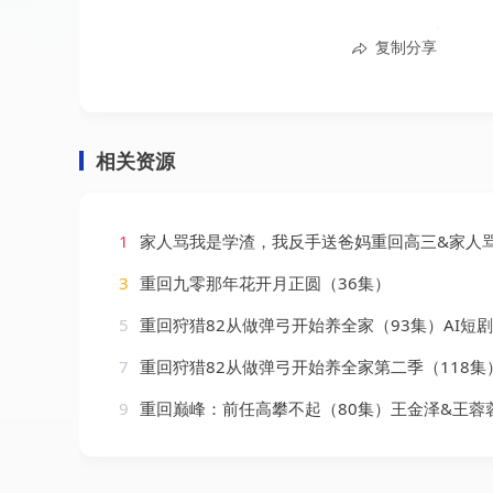
复制分享
相关资源
1
家人骂我是学渣，我反手送爸妈重回高三&家人骂我是学渣我反手送爸妈重回高三（45集
3
重回九零那年花开月正圆（36集）
5
重回狩猎82从做弹弓开始养全家（93集）AI短剧
7
重回狩猎82从做弹弓开始养全家第二季（118集）
9
重回巅峰：前任高攀不起（80集）王金泽&王蓉