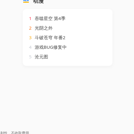
动漫
1
吞噬星空 第4季
2
光阴之外
3
斗破苍穹 年番2
4
游戏BUG修复中
5
沧元图
盈利性，不收取费用。