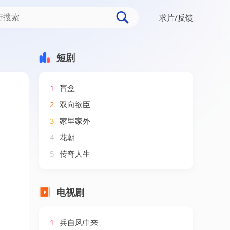
求片/反馈
姜竣瀚＆朱林雨
短剧
1
盲盒
2
双向欲臣
3
家里家外
4
花朝
5
传奇人生
电视剧
1
兵自风中来