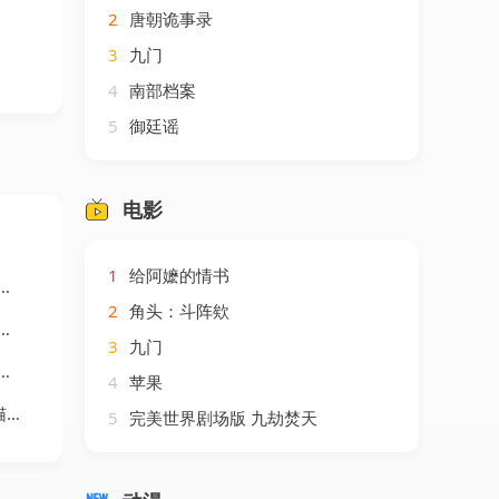
2
唐朝诡事录
3
九门
4
南部档案
5
御廷谣
电影
1
给阿嬷的情书
2
角头：斗阵欸
3
九门
4
苹果
剧
5
完美世界剧场版 九劫焚天