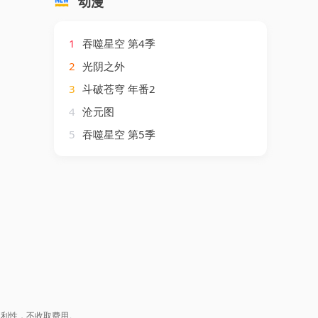
动漫
1
吞噬星空 第4季
2
光阴之外
3
斗破苍穹 年番2
4
沧元图
5
吞噬星空 第5季
盈利性，不收取费用。