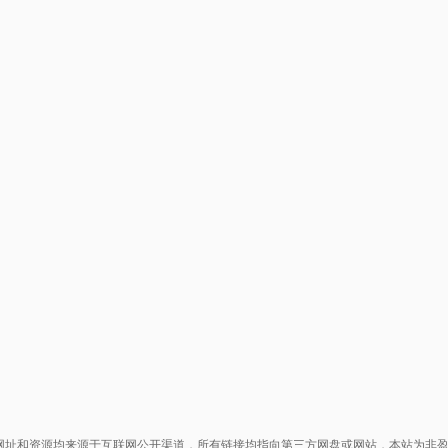
网址和资源均来源于互联网公开渠道，所有链接均指向第三方网盘或网站，本站为非