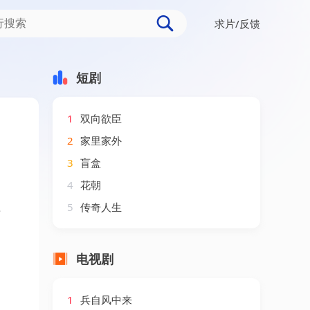
求片/反馈
）AI短剧（2026）
短剧
1
双向欲臣
2
家里家外
3
盲盒
4
花朝
短
5
传奇人生
电视剧
1
兵自风中来