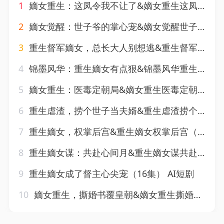
1
嫡女重生：这凤令我不让了&嫡女重生这凤令我不让了（48集）AI短剧
2
嫡女觉醒：世子爷的掌心宠&嫡女觉醒世子爷的掌心宠（50集）AI短剧
3
重生督军嫡女，总长大人别想逃&重生督军嫡女总长大人别想逃（62集）AI短剧
4
锦墨风华：重生嫡女有点狠&锦墨风华重生嫡女有点狠（84集）AI短剧
5
嫡女重生：医毒定朝局&嫡女重生医毒定朝局（30集）AI短剧
6
重生虐渣，捞个世子当夫婿&重生虐渣捞个世子当夫婿（58集）AI短剧
7
重生嫡女，权掌后宫&重生嫡女权掌后宫（60集）AI短剧
8
重生嫡女谋：共赴心间月&重生嫡女谋共赴心间月（80集）AI短剧
9
重生嫡女成了督主心尖宠（16集） AI短剧
10
嫡女重生，撕婚书覆皇朝&嫡女重生撕婚书覆皇朝（96集）AI短剧