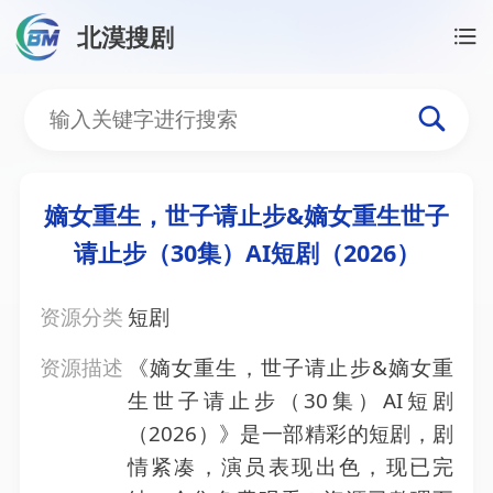
北漠搜剧
首页
/
资源搜索
/
嫡女重生，世子请止步&嫡女重生世子请
嫡女重生，世子请止步&嫡女
嫡女重生，世子请止步&嫡女重生世子
请止步（30集）AI短剧（2026）
资源分类
短剧
资源描述
《嫡女重生，世子请止步&嫡女重
生世子请止步（30集）AI短剧
（2026）》是一部精彩的短剧，剧
情紧凑，演员表现出色，现已完