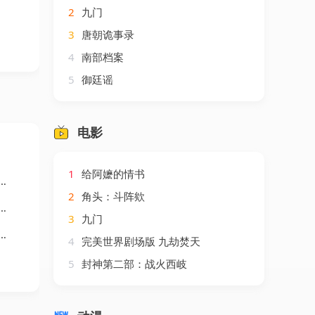
2
九门
3
唐朝诡事录
4
南部档案
5
御廷谣
电影
1
给阿嬷的情书
2
角头：斗阵欸
3
九门
4
完美世界剧场版 九劫焚天
5
封神第二部：战火西岐