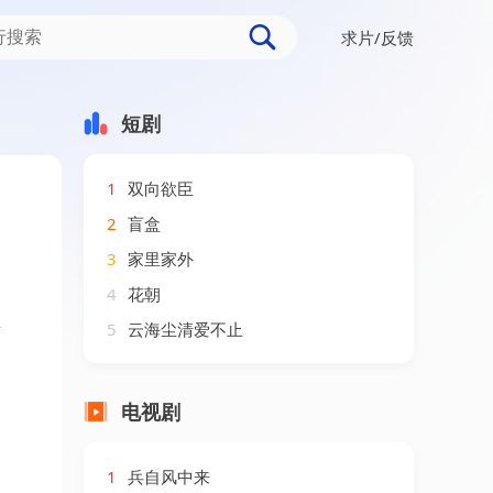
求片/反馈
剧（2026）
短剧
1
双向欲臣
2
盲盒
3
家里家外
4
花朝
情
5
云海尘清爱不止
电视剧
1
兵自风中来