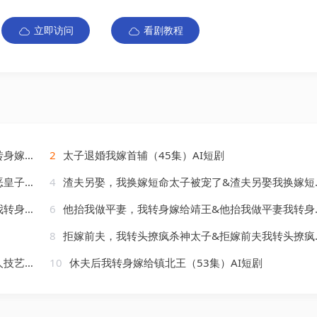
立即访问
看剧教程
AI短剧
2
太子退婚我嫁首辅（45集）AI短剧
AI短剧
4
渣夫另娶，我换嫁短命太子被宠了&渣夫另娶我换嫁短命太子被宠了（77集）AI短剧
AI短剧
6
他抬我做平妻，我转身嫁给靖王&他抬我做平妻我转身嫁给靖王（61集）AI短剧
8
拒嫁前夫，我转头撩疯杀神太子&拒嫁前夫我转头撩疯杀神太子（37集）AI短剧
）AI短剧
10
休夫后我转身嫁给镇北王（53集）AI短剧