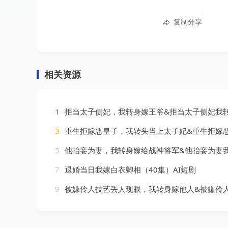
复制分享
相关资源
1
拒当太子侧妃，我转身嫁王爷&拒当太子侧妃我转身嫁王爷（60集）
3
重生拒嫁恶皇子，我转头当上太子妃&重生拒嫁恶皇子我转头当上太子妃（55集）
5
他抬妾为妻，我转身嫁给战神将军&他抬妾为妻我转身嫁给战神将军（51集）
7
退婚当日我嫁白衣卿相（40集）AI短剧
9
被嫌伶人技艺丢人现眼，我转身嫁他人&被嫌伶人技艺丢人现眼我转身嫁他人（45集