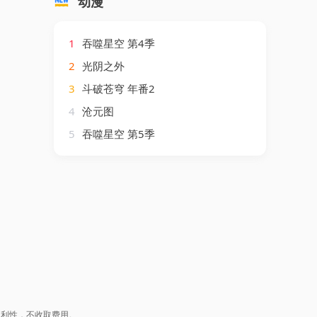
动漫
1
吞噬星空 第4季
2
光阴之外
3
斗破苍穹 年番2
4
沧元图
5
吞噬星空 第5季
盈利性，不收取费用。