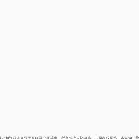
网址和资源均来源于互联网公开渠道，所有链接均指向第三方网盘或网站，本站为非