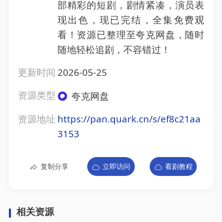
部精彩的短剧，剧情紧凑，演员表
现出色，现已完结，全集免费观
看！资源已整理至夸克网盘，随时
随地轻松追剧，不容错过！
更新时间
2026-05-25
资源类型
夸克网盘
资源地址
https://pan.quark.cn/s/ef8c21aa
3153
复制分享
立即访问
看剧教程
相关资源