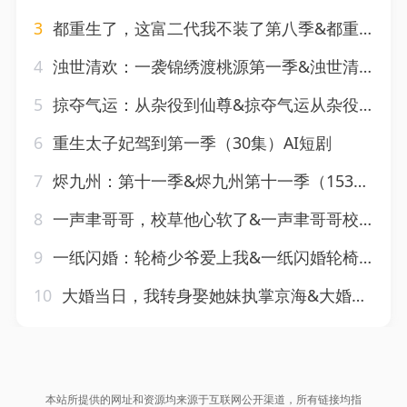
3
都重生了，这富二代我不装了第八季&都重生了这富二代我不装了第八季（105集）AI短剧
4
浊世清欢：一袭锦绣渡桃源第一季&浊世清欢一袭锦绣渡桃源第一季（137集）AI短剧
5
掠夺气运：从杂役到仙尊&掠夺气运从杂役到仙尊（101集）AI短剧
6
重生太子妃驾到第一季（30集）AI短剧
7
烬九州：第十一季&烬九州第十一季（153集）AI短剧
8
一声聿哥哥，校草他心软了&一声聿哥哥校草他心软了（17集）AI短剧
9
一纸闪婚：轮椅少爷爱上我&一纸闪婚轮椅少爷爱上我（72集）AI短剧
10
大婚当日，我转身娶她妹执掌京海&大婚当日我转身娶她妹执掌京海（60集）AI短剧
本站所提供的网址和资源均来源于互联网公开渠道，所有链接均指