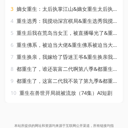
3
嫡女重生：太后执掌江山&嫡女重生太后执掌江山（70集）AI短剧
4
重生选秀：我搅动深宫棋局&重生选秀我搅动深宫棋局（68集）AI短剧（2026）
5
重生后我在荒岛当女王，被直播曝光了&重生后我在荒岛当女王被直播曝光了（30集）AI短剧
6
重生佛系，被迫当大佬&重生佛系被迫当大佬（42集）AI短剧
7
重生换亲，我嫁给了昏迷王爷&重生换亲我嫁给了昏迷王爷（110集）AI短剧
8
都重生了，谁还装富二代啊第八季&都重生了谁还装富二代啊第八季（124集）AI短剧
9
都重生了，这富二代我不装了第九季&都重生了这富二代我不装了第九季（104集）AI短剧
10
重生在兽世开局就被流放（74集）AI短剧
本站所提供的网址和资源均来源于互联网公开渠道，所有链接均指