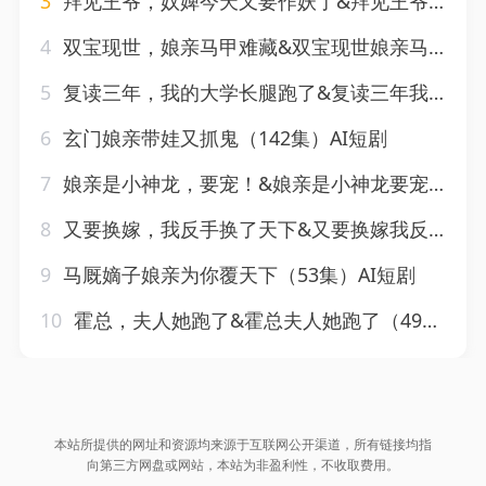
3
拜见王爷，奴婢今天又要作妖了&拜见王爷奴婢今天又要作妖了（66集）AI短剧
4
双宝现世，娘亲马甲难藏&双宝现世娘亲马甲难藏（60集）AI短剧
5
复读三年，我的大学长腿跑了&复读三年我的大学长腿跑了（60集）刘浔＆满满
6
玄门娘亲带娃又抓鬼（142集）AI短剧
7
娘亲是小神龙，要宠！&娘亲是小神龙要宠（60集）AI短剧
8
又要换嫁，我反手换了天下&又要换嫁我反手换了天下（68集）孙梓铖＆董子源
9
马厩嫡子娘亲为你覆天下（53集）AI短剧
10
霍总，夫人她跑了&霍总夫人她跑了（49集）AI短剧
本站所提供的网址和资源均来源于互联网公开渠道，所有链接均指
向第三方网盘或网站，本站为非盈利性，不收取费用。